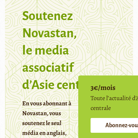
Soutenez
Novastan,
le media
associatif
d’Asie centrale
3€/mois
Toute l’actualité d’
En vous abonnant à
centrale
Novastan, vous
soutenez le seul
Abonnez-vou
média en anglais,