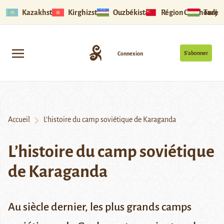
Kazakhstan
Kirghizstan
Ouzbékistan
Région Ouïghoure
Tadjik
S’abonner
Connexion
Accueil
L’histoire du camp soviétique de Karaganda
L’histoire du camp soviétique
de Karaganda
Au siècle dernier, les plus grands camps