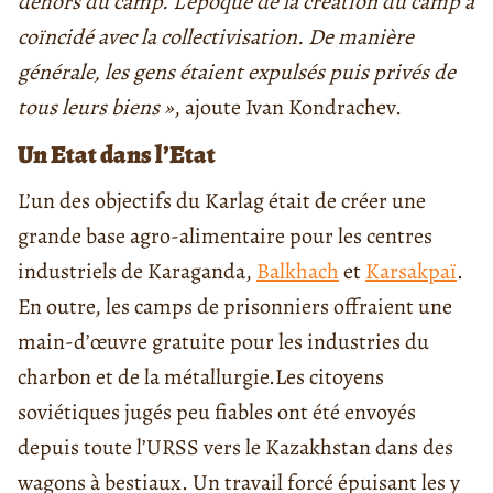
dehors du camp. L’époque de la création du camp a
coïncidé avec la collectivisation. De manière
générale, les gens étaient expulsés puis privés de
tous leurs biens »
, ajoute Ivan Kondrachev.
Un Etat dans l’Etat
L’un des objectifs du Karlag était de créer une
grande base agro-alimentaire pour les centres
industriels de
Karaganda
,
Balkhach
et
Karsakpaï
.
En outre, les camps de prisonniers offraient une
main-d’œuvre gratuite pour les industries du
charbon et de la métallurgie.
Les citoyens
soviétiques jugés peu fiables ont été envoyés
depuis toute l’URSS vers le Kazakhstan dans des
wagons à bestiaux. Un travail forcé épuisant les y