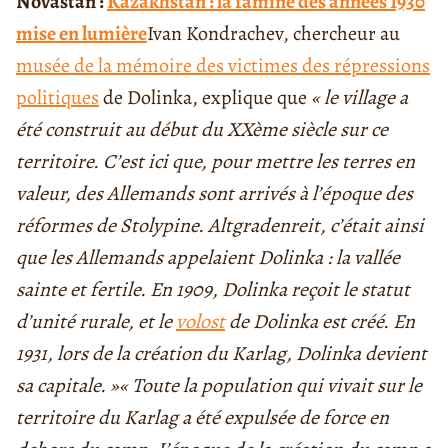
Nova
stan :
Kazakhstan : la famine des années 1930
mise en lumière
Ivan Kondrachev, chercheur au
musée de la mémoire des victimes des répressions
politiques
de Dolinka,
explique que
« le village a
été construit au début du XXème siècle sur ce
territoire. C’est ici que, pour mettre les terres en
valeur, des Allemands sont arrivés à l’époque des
réformes de Stolypine. Altgradenreit, c’était ainsi
que les Allemands appelaient Dolinka : la vallée
sainte et fertile. En 1909, Dolinka reçoit le statut
d’unité rurale, et le
volost
de Dolinka est créé. En
1931, lors de la création du Karlag, Dolinka devient
sa capitale. »
« Toute la population qui vivait sur le
territoire du Karlag a été expulsée de force en