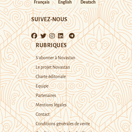
Français
English
Deutsch
SUIVEZ-NOUS
RUBRIQUES
S’abonner à Novastan
Le projet Novastan
Charte éditoriale
Equipe
Partenaires
Mentions légales
Contact
Conditions générales de vente