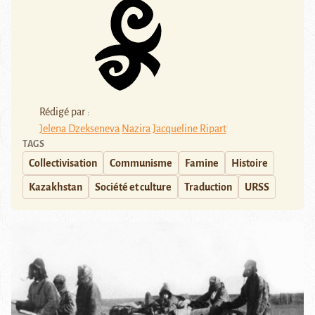
Rédigé par :
Jelena Dzekseneva
Nazira
Jacqueline Ripart
TAGS
Collectivisation
Communisme
Famine
Histoire
Kazakhstan
Société et culture
Traduction
URSS