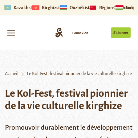
Kazakhstan
Kirghizstan
Ouzbékistan
Région Ouïghoure
Tadjik
S’abonner
Connexion
Accueil
Le Kol-Fest, festival pionnier de la vie culturelle kirghize
Le Kol-Fest, festival pionnier
de la vie culturelle kirghize
Promouvoir durablement le développement