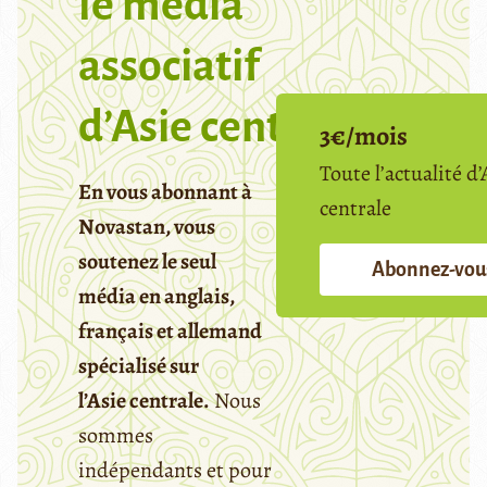
le media
associatif
d’Asie centrale
3€/mois
Toute l’actualité d’
En vous abonnant à
centrale
Novastan, vous
soutenez le seul
Abonnez-vou
média en anglais,
français et allemand
spécialisé sur
l’Asie centrale.
Nous
sommes
indépendants et pour