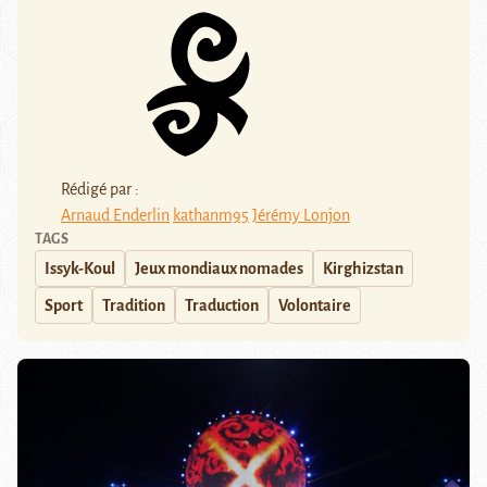
Rédigé par :
Arnaud Enderlin
kathanm95
Jérémy Lonjon
TAGS
Issyk-Koul
Jeux mondiaux nomades
Kirghizstan
Sport
Tradition
Traduction
Volontaire