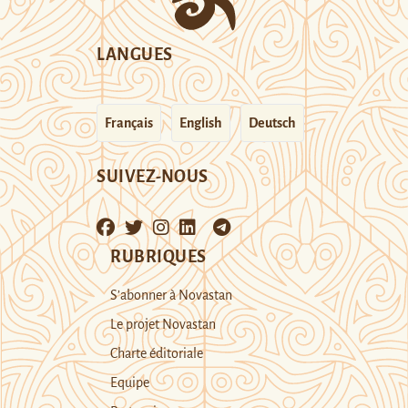
LANGUES
Français
English
Deutsch
SUIVEZ-NOUS
RUBRIQUES
S’abonner à Novastan
Le projet Novastan
Charte éditoriale
Equipe