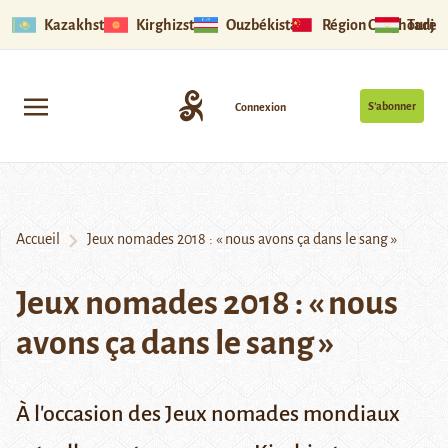
Kazakhstan
Kirghizstan
Ouzbékistan
Région Ouïghoure
Tadjik
S’abonner
Connexion
Accueil
Jeux nomades 2018 : « nous avons ça dans le sang »
Jeux nomades 2018 : « nous
avons ça dans le sang »
À l'occasion des Jeux nomades mondiaux