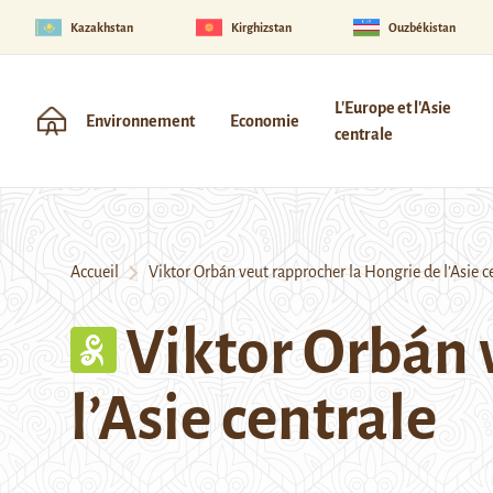
Kazakhstan
Kirghizstan
Ouzbékistan
L'Europe et l'Asie
Environnement
Economie
centrale
Accueil
Viktor Orbán veut rapprocher la Hongrie de l’Asie c
Viktor Orbán 
l’Asie centrale