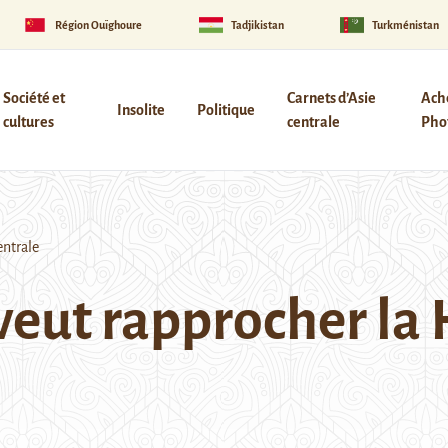
Région Ouïghoure
Tadjikistan
Turkménistan
Société et
Carnets d’Asie
Ach
Insolite
Politique
cultures
centrale
Phot
entrale
veut rapprocher la