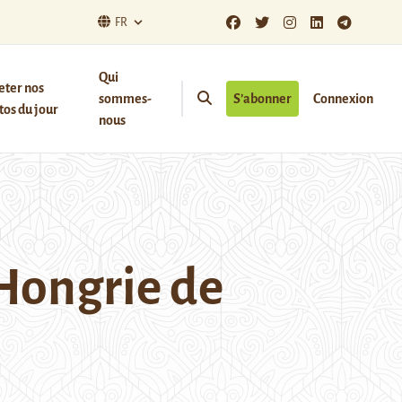
FR
Qui
eter nos
sommes-
S’abonner
Connexion
os du jour
nous
 Hongrie de