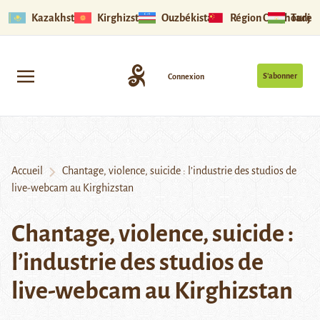
Kazakhstan
Kirghizstan
Ouzbékistan
Région Ouïghoure
Tadjik
S’abonner
Connexion
Accueil
Chantage, violence, suicide : l’industrie des studios de
live-webcam au Kirghizstan
Chantage, violence, suicide :
l’industrie des studios de
live-webcam au Kirghizstan