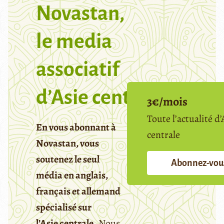
Novastan,
le media
associatif
d’Asie centrale
3€/mois
Toute l’actualité d’
En vous abonnant à
centrale
Novastan, vous
soutenez le seul
Abonnez-vou
média en anglais,
français et allemand
spécialisé sur
l’Asie centrale.
Nous