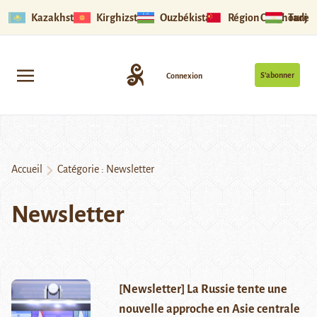
Kazakhstan
Kirghizstan
Ouzbékistan
Région Ouïghoure
Tadjik
S’abonner
Connexion
Accueil
Catégorie :
Newsletter
Newsletter
[Newsletter] La Russie tente une
nouvelle approche en Asie centrale