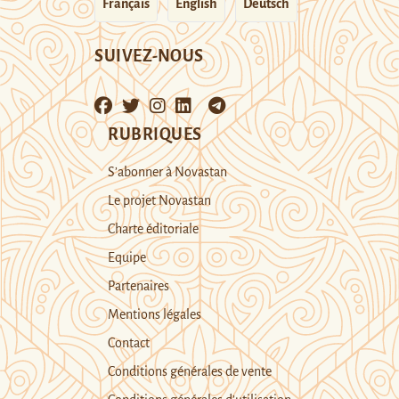
Français
English
Deutsch
SUIVEZ-NOUS
RUBRIQUES
S’abonner à Novastan
Le projet Novastan
Charte éditoriale
Equipe
Partenaires
Mentions légales
Contact
Conditions générales de vente