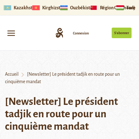
Kazakhstan
Kirghizstan
Ouzbékistan
Région Ouïghoure
Tadjik
S’abonner
Connexion
Accueil
[Newsletter] Le président tadjik en route pour un
cinquième mandat
[Newsletter] Le président
tadjik en route pour un
cinquième mandat