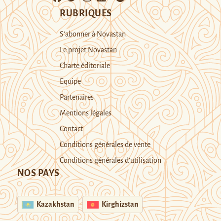
RUBRIQUES
S’abonner à Novastan
Le projet Novastan
Charte éditoriale
Equipe
Partenaires
Mentions légales
Contact
Conditions générales de vente
Conditions générales d’utilisation
NOS PAYS
Kazakhstan
Kirghizstan