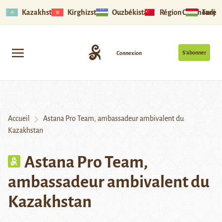
Kazakhstan
Kirghizstan
Ouzbékistan
Région Ouïghoure
Tadjik
S’abonner
Connexion
Accueil
Astana Pro Team, ambassadeur ambivalent du
Kazakhstan
Astana Pro Team,
ambassadeur ambivalent du
Kazakhstan