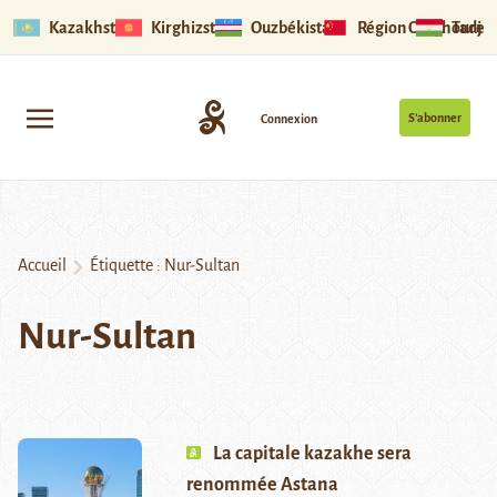
Kazakhstan
Kirghizstan
Ouzbékistan
Région Ouïghoure
Tadjik
S’abonner
Connexion
Accueil
Étiquette :
Nur-Sultan
Nur-Sultan
La capitale kazakhe sera
renommée Astana