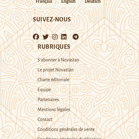
Français
English
Deutsch
SUIVEZ-NOUS
RUBRIQUES
S’abonner à Novastan
Le projet Novastan
Charte éditoriale
Equipe
Partenaires
Mentions légales
Contact
Conditions générales de vente