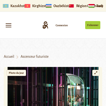
Kazakhstan
Kirghizstan
Ouzbékistan
Région Ouïghoure
Tadjik
S’abonner
Connexion
Accueil
Ascenceur futuriste
Photo du jour