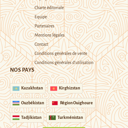
Charte éditoriale
Equipe
Partenaires
Mentions légales
Contact
Conditions générales de vente
Conditions générales d’utilisation
NOS PAYS
Kazakhstan
Kirghizstan
Ouzbékistan
Région Ouïghoure
Tadjikistan
Turkménistan