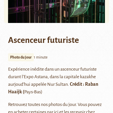
Ascenceur futuriste
Photo du jour
1 minute
Expérience inédite dans un ascenceur futuriste
durant l’
Expo
Astana, dans la capitale kazakhe
aurjoud’hui appelée Nur Sultan.
Crédit : Raban
Haaijk (
Pays-Bas)
Retrouvez
toutes nos photos du jour
. Vous pouvez
en acheter certaines par ici
et les recevoir chez