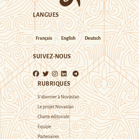
LANGUES
Français
English
Deutsch
SUIVEZ-NOUS
RUBRIQUES
S’abonner à Novastan
Le projet Novastan
Charte éditoriale
Equipe
Partenaires