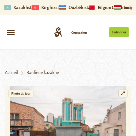
Kazakhstan
Kirghizstan
Ouzbékistan
Région Ouïghoure
Tadjik
S’abonner
Connexion
Accueil
Banlieue kazakhe
Photo du jour