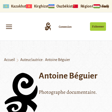
Kazakhstan
Kirghizstan
Ouzbékistan
Région Ouïghoure
Tadjik
S’abonner
Connexion
Accueil
Auteur/autrice : Antoine Béguier
Antoine Béguier
Photographe documentaire.