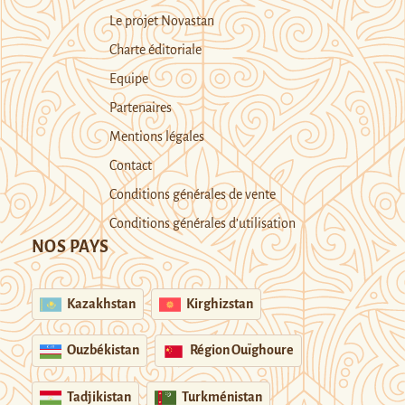
Le projet Novastan
Charte éditoriale
Equipe
Partenaires
Mentions légales
Contact
Conditions générales de vente
Conditions générales d’utilisation
NOS PAYS
Kazakhstan
Kirghizstan
Ouzbékistan
Région Ouïghoure
Tadjikistan
Turkménistan