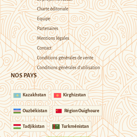
Charte éditoriale
Equipe
Partenaires
Mentions légales
Contact
Conditions générales de vente
Conditions générales d’utilisation
NOS PAYS
Kazakhstan
Kirghizstan
Ouzbékistan
Région Ouïghoure
Tadjikistan
Turkménistan