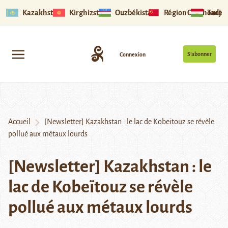
Kazakhstan
Kirghizstan
Ouzbékistan
Région Ouïghoure
Tadjik
S’abonner
Connexion
Accueil
[Newsletter] Kazakhstan : le lac de Kobeïtouz se révèle
pollué aux métaux lourds
[Newsletter] Kazakhstan : le
lac de Kobeïtouz se révèle
pollué aux métaux lourds