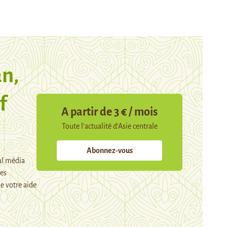
n,
f
A partir de 3 € / mois
Toute l’actualité d’Asie centrale
Abonnez-vous
ul média
mes
e votre aide