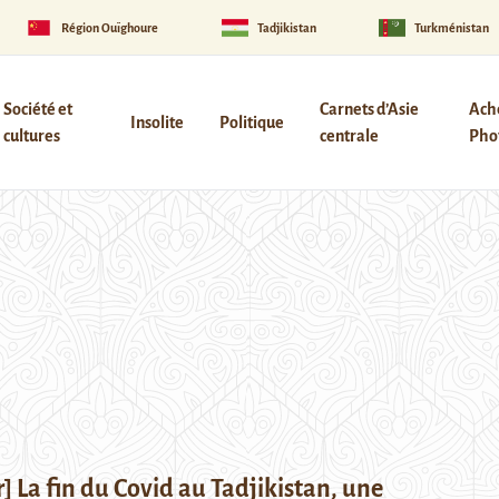
Région Ouïghoure
Tadjikistan
Turkménistan
Société et
Carnets d’Asie
Ach
Insolite
Politique
cultures
centrale
Phot
] La fin du Covid au Tadjikistan, une