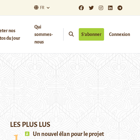
FR
Qui
eter nos
sommes-
S’abonner
Connexion
os du jour
nous
LES PLUS LUS
Un nouvel élan pour le projet