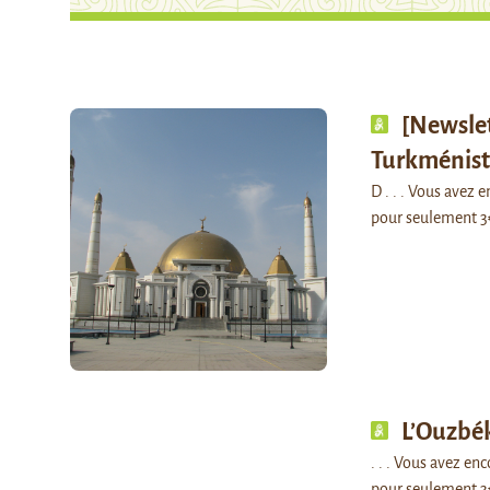
[Newslet
Turkménis
D . . . Vous avez
pour seulement 3
L’Ouzbék
. . . Vous avez e
pour seulement 3