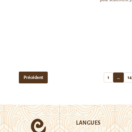
Précédent
1
…
14
LANGUES