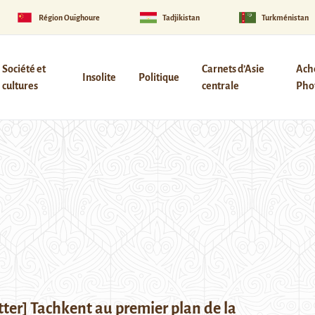
Région Ouïghoure
Tadjikistan
Turkménistan
Société et
Carnets d’Asie
Ach
Insolite
Politique
cultures
centrale
Phot
ter] Tachkent au premier plan de la