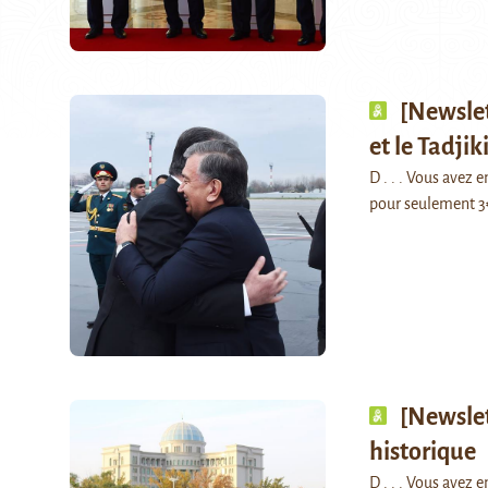
[Newslet
et le Tadjik
D . . . Vous avez
pour seulement 3
[Newslet
historique
D . . . Vous avez