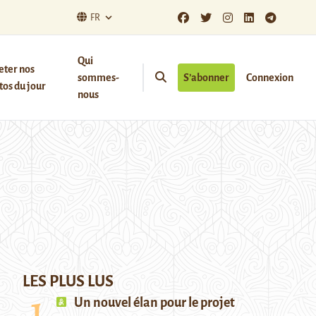
FR
Qui
eter nos
sommes-
S’abonner
Connexion
os du jour
nous
LES PLUS LUS
Un nouvel élan pour le projet