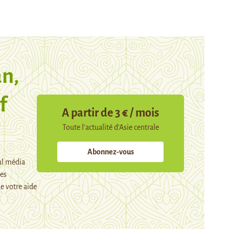
n,
f
A partir de 3 € / mois
Toute l’actualité d’Asie centrale
Abonnez-vous
ul média
mes
e votre aide