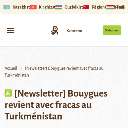
Kazakhstan
Kirghizstan
Ouzbékistan
Région Ouïghoure
Tadjik
S’abonner
Connexion
Accueil
[Newsletter] Bouygues revient avec fracas au
Turkménistan
[Newsletter] Bouygues
revient avec fracas au
Turkménistan