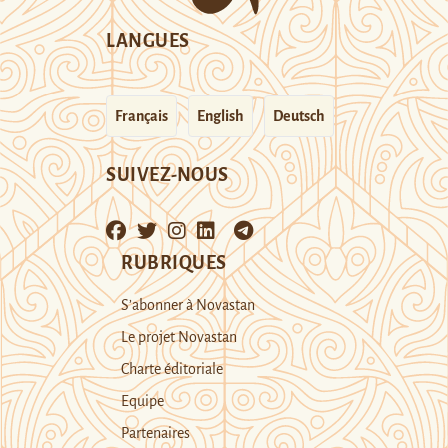
LANGUES
Français
English
Deutsch
SUIVEZ-NOUS
RUBRIQUES
S’abonner à Novastan
Le projet Novastan
Charte éditoriale
Equipe
Partenaires