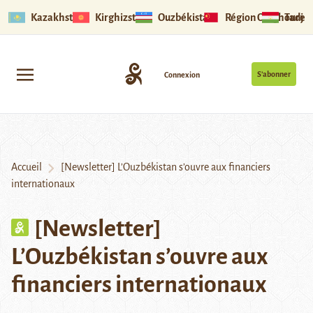
Kazakhstan
Kirghizstan
Ouzbékistan
Région Ouïghoure
Tadjik
S’abonner
Connexion
Accueil
[Newsletter] L’Ouzbékistan s’ouvre aux financiers
internationaux
[Newsletter]
L’Ouzbékistan s’ouvre aux
financiers internationaux