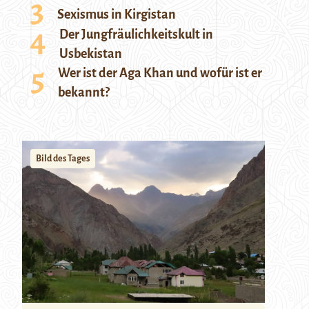
Sexismus in Kirgistan
Der Jungfräulichkeitskult in
Usbekistan
Wer ist der Aga Khan und wofür ist er
bekannt?
Bild des Tages