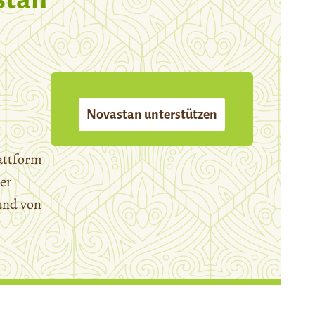
Novastan unterstützen
attform
er
und von