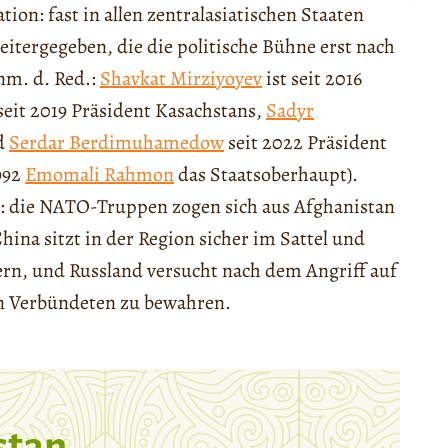
tion: fast in allen zentralasiatischen Staaten
itergegeben, die die politische Bühne erst nach
nm. d. Red.:
Shavkat Mirziyoyev
ist seit 2016
seit 2019 Präsident Kasachstans,
Sadyr
nd
Serdar Berdimuhamedow
seit 2022 Präsident
992
Emomali Rahmon
das Staatsoberhaupt).
: die NATO-Truppen zogen sich aus Afghanistan
ina sitzt in der Region sicher im Sattel und
ern, und Russland versucht nach dem Angriff auf
hen Verbündeten zu bewahren.
stan