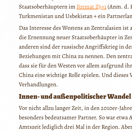
Staatsoberhäuptern im
Format Z5+1
(Anm. d. R
Turkmenistan und Usbekistan + ein Partnerlan
Das Interesse des Westens an Zentralasien ist 
die Ernennung neuer Staatsoberhäupter in Zent
anderen sind der russische Angriffskrieg in 
Beziehungen mit China zu nennen. Den zentral
dass sie für den Westen vor allem aufgrund ih
China eine wichtige Rolle spielen. Und dieses V
Verhandlungen.
Innen- und außenpolitischer Wandel
Vor nicht allzu langer Zeit, in den 2010er-Jah
besonders bedeutsamer Partner. So war etwa A
Amtszeit lediglich drei Mal in der Region. Aber