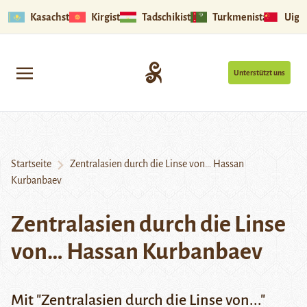
Kasachstan
Kirgistan
Tadschikistan
Turkmenistan
Uigu
Unterstützt uns
Startseite
Zentralasien durch die Linse von… Hassan
Kurbanbaev
Zentralasien durch die Linse
von… Hassan Kurbanbaev
Mit "Zentralasien durch die Linse von..."