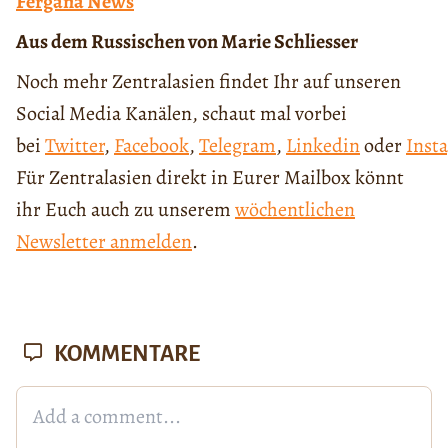
Fergana News
Aus dem Russischen von Marie Schliesser
Noch mehr Zentralasien findet Ihr auf unseren
Social Media Kanälen, schaut mal vorbei
bei
Twitter
,
Facebook
,
Telegram
,
Linkedin
oder
Inst
Für Zentralasien direkt in Eurer Mailbox könnt
ihr Euch auch zu unserem
wöchentlichen
Newsletter anmelden
.
KOMMENTARE