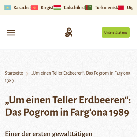
Kasachstan
Kirgistan
Tadschikistan
Turkmenistan
Uigu
Unterstützt uns
Startseite
„Um einen Teller Erdbeeren“: Das Pogrom in Farg‘ona
1989
„Um einen Teller Erdbeeren“:
Das Pogrom in Farg‘ona 1989
Einer der ersten gewalttätigen