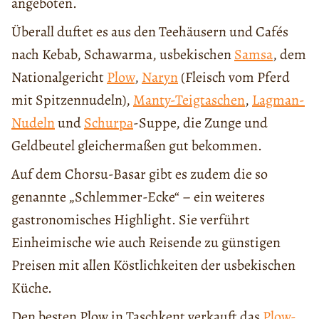
angeboten.
Überall duftet es aus den Teehäusern und Cafés
nach Kebab, Schawarma, usbekischen
Samsa
, dem
Nationalgericht
Plow
,
Naryn
(Fleisch vom Pferd
mit Spitzennudeln),
Manty-Teigtaschen
,
Lagman-
Nudeln
und
Schurp
а
-Suppe, die Zunge und
Geldbeutel gleichermaßen gut bekommen.
Auf dem Chorsu-Basar gibt es zudem die so
genannte „Schlemmer-Ecke“ – ein weiteres
gastronomisches Highlight. Sie verführt
Einheimische wie auch Reisende zu günstigen
Preisen mit allen Köstlichkeiten der usbekischen
Küche.
Den besten Plow in Taschkent verkauft das
Plow-