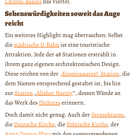
Chorsu-Basars
das Viertel.
Sehenswürdigkeiten soweit das Auge
reicht
Ein weiteres Highlight mag überraschen: Selbst
die
städtische U-Bahn
ist eine touristische
Attraktion. Jede der 48 Stationen erstrahlt in
ihrem ganz eigenen architektonischen Design.
Diese reichen von der
„Kosmonauten“-Station
, die
dem Namen entsprechend gestaltet ist, bis hin
zur
Station
„
Alisher Navoiy
“, dessen Wände an
das Werk des
Dichters
erinnern.
Doch damit nicht genug. Auch der
Fernsehturm
,
die
Deutsche
Kirche
, die
Polnische Kirche
, der
Amir-Temur-Platz
mit den sagenumwobenen