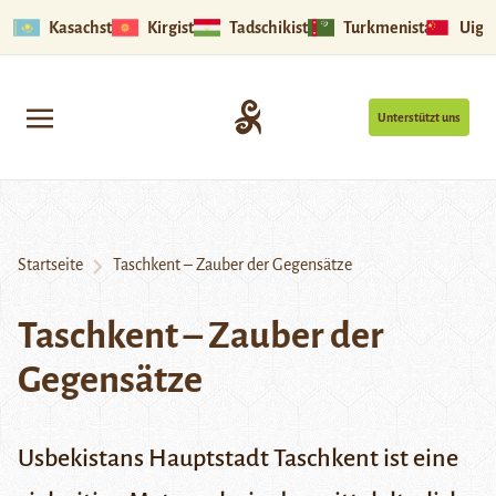
Kasachstan
Kirgistan
Tadschikistan
Turkmenistan
Uigu
Unterstützt uns
Startseite
Taschkent – Zauber der Gegensätze
Taschkent – Zauber der
Gegensätze
Usbekistans Hauptstadt Taschkent ist eine