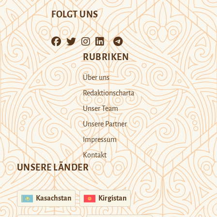
FOLGT UNS
RUBRIKEN
Über uns
Redaktionscharta
Unser Team
Unsere Partner
Impressum
Kontakt
UNSERE LÄNDER
Kasachstan
Kirgistan