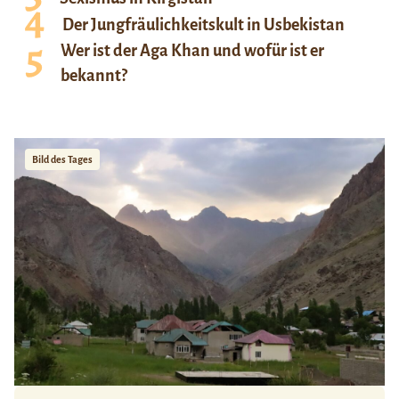
Der Jungfräulichkeitskult in Usbekistan
Wer ist der Aga Khan und wofür ist er
bekannt?
Bild des Tages