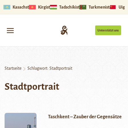
Kasachstan
Kirgistan
Tadschikistan
Turkmenistan
Uigu
Unterstützt uns
Startseite
Schlagwort:
Stadtportrait
Stadtportrait
Taschkent – Zauber der Gegensätze