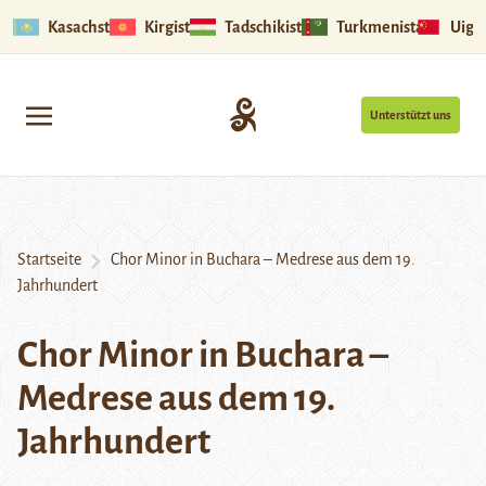
Kasachstan
Kirgistan
Tadschikistan
Turkmenistan
Uigu
Unterstützt uns
Startseite
Chor Minor in Buchara – Medrese aus dem 19.
Jahrhundert
Chor Minor in Buchara –
Medrese aus dem 19.
Jahrhundert