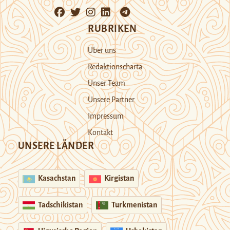
RUBRIKEN
Über uns
Redaktionscharta
Unser Team
Unsere Partner
Impressum
Kontakt
UNSERE LÄNDER
Kasachstan
Kirgistan
Tadschikistan
Turkmenistan