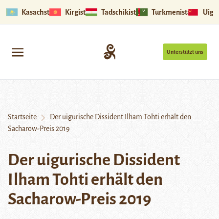
Kasachstan
Kirgistan
Tadschikistan
Turkmenistan
Uigu
Unterstützt uns
Startseite
Der uigurische Dissident Ilham Tohti erhält den
Sacharow-Preis 2019
Der uigurische Dissident
Ilham Tohti erhält den
Sacharow-Preis 2019