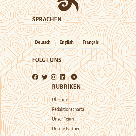
SPRACHEN
Deutsch
English
Français
FOLGT UNS
RUBRIKEN
Über uns
Redaktionscharta
Unser Team
Unsere Partner