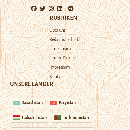
RUBRIKEN
Über uns
Redaktionscharta
Unser Team
Unsere Partner
Impressum
Kontakt
UNSERE LÄNDER
Kasachstan
Kirgistan
Tadschikistan
Turkmenistan