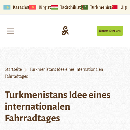
Kasachstan
Kirgistan
Tadschikistan
Turkmenistan
Uigu
Unterstützt uns
Startseite
Turkmenistans Idee eines internationalen
Fahrradtages
Turkmenistans Idee eines
internationalen
Fahrradtages