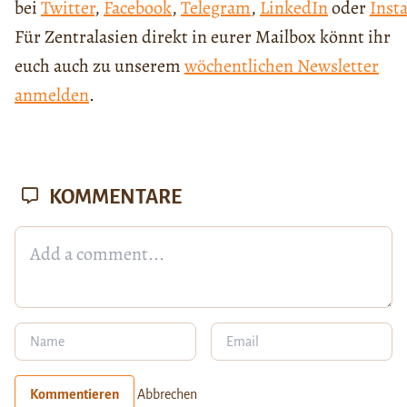
bei
Twitter
,
Facebook
,
Telegram
,
LinkedIn
oder
Inst
Für Zentralasien direkt in eurer Mailbox könnt ihr
euch auch zu unserem
wöchentlichen Newsletter
anmelden
.
KOMMENTARE
Kommentieren
Abbrechen