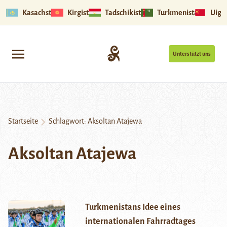
Kasachstan
Kirgistan
Tadschikistan
Turkmenistan
Uigu
Unterstützt uns
Startseite
Schlagwort:
Aksoltan Atajewa
Aksoltan Atajewa
Turkmenistans Idee eines
internationalen Fahrradtages