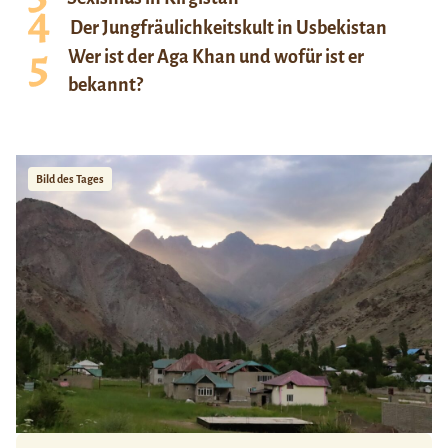
Der Jungfräulichkeitskult in Usbekistan
Wer ist der Aga Khan und wofür ist er
bekannt?
Bild des Tages