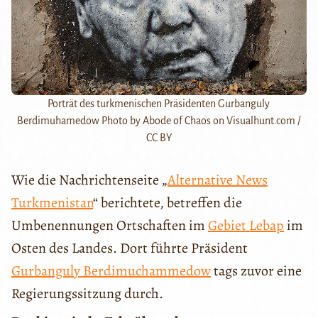
Porträt des turkmenischen Präsidenten Gurbanguly
Berdimuhamedow Photo by Abode of Chaos on Visualhunt.com /
CC BY
Wie die Nachrichtenseite „
Alternative News
Turkmenistan
“ berichtete, betreffen die
Umbenennungen Ortschaften im
Gebiet Lebap
im
Osten des Landes. Dort führte Präsident
Gurbanguly Berdimuchammedow
tags zuvor eine
Regierungssitzung durch.