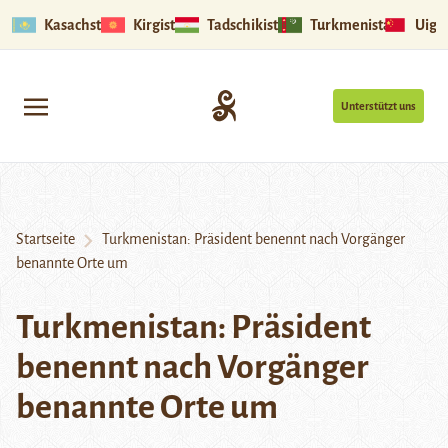
Kasachstan
Kirgistan
Tadschikistan
Turkmenistan
Uigu
Unterstützt uns
Startseite
Turkmenistan: Präsident benennt nach Vorgänger
benannte Orte um
Turkmenistan: Präsident
benennt nach Vorgänger
benannte Orte um