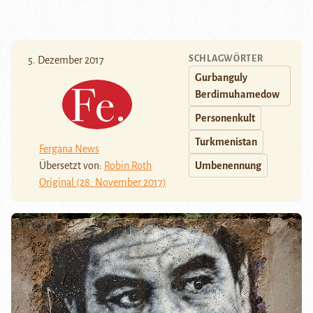
SCHLAGWÖRTER
5. Dezember 2017
Gurbanguly
Berdimuhamedow
Personenkult
Turkmenistan
Fergana News
Übersetzt von:
Robin Roth
Umbenennung
Original (28. November 2017)