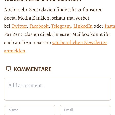
Noch mehr Zentralasien findet ihr auf unseren
Social Media Kanälen, schaut mal vorbei
bei
Twitter
,
Facebook
,
Telegram
,
LinkedIn
oder
Inst
Für Zentralasien direkt in eurer Mailbox könnt ihr
euch auch zu unserem
wöchentlichen Newsletter
anmelden
.
KOMMENTARE