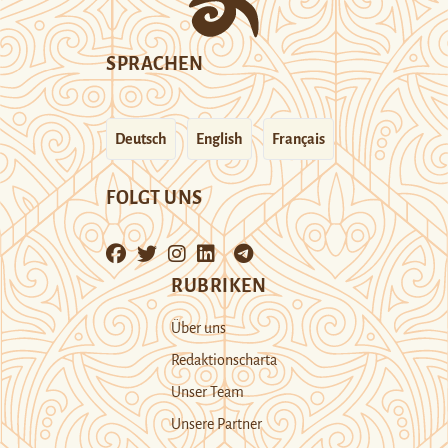
SPRACHEN
Deutsch
English
Français
FOLGT UNS
RUBRIKEN
Über uns
Redaktionscharta
Unser Team
Unsere Partner