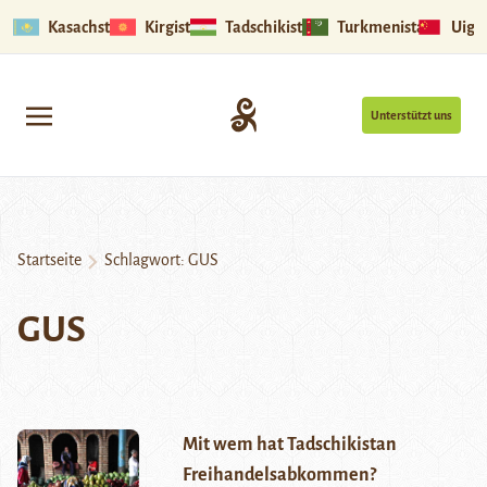
Kasachstan
Kirgistan
Tadschikistan
Turkmenistan
Uigu
Unterstützt uns
Startseite
Schlagwort:
GUS
GUS
Mit wem hat Tadschikistan
Freihandelsabkommen?