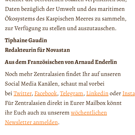
Daten bezüglich der Umwelt und des maritimen
Ökosystems des Kaspischen Meeres zu sammeln,
zur Verfügung zu stellen und auszutauschen.
Tiphaine Gaudin
Redakteurin für Novastan
Aus dem Französischen von Arnaud Enderlin
Noch mehr Zentralasien findet Ihr auf unseren
Social Media Kanälen, schaut mal vorbei
bei
Twitter
,
Facebook
,
Telegram
,
Linkedin
oder
Inst
Für Zentralasien direkt in Eurer Mailbox könnt
ihr Euch auch zu unserem
wöchentlichen
Newsletter anmelden
.