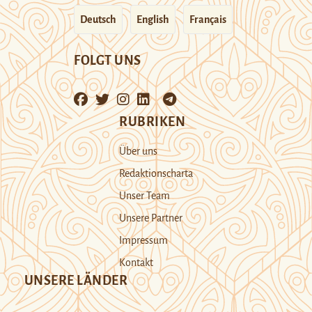
Deutsch
English
Français
FOLGT UNS
RUBRIKEN
Über uns
Redaktionscharta
Unser Team
Unsere Partner
Impressum
Kontakt
UNSERE LÄNDER