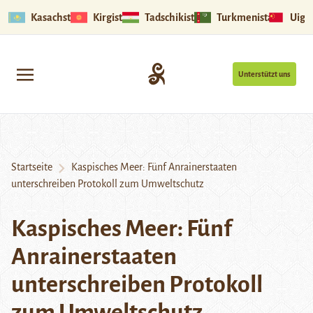
Kasachstan
Kirgistan
Tadschikistan
Turkmenistan
Uigu
Unterstützt uns
Startseite
Kaspisches Meer: Fünf Anrainerstaaten
unterschreiben Protokoll zum Umweltschutz
Kaspisches Meer: Fünf
Anrainerstaaten
unterschreiben Protokoll
zum Umweltschutz