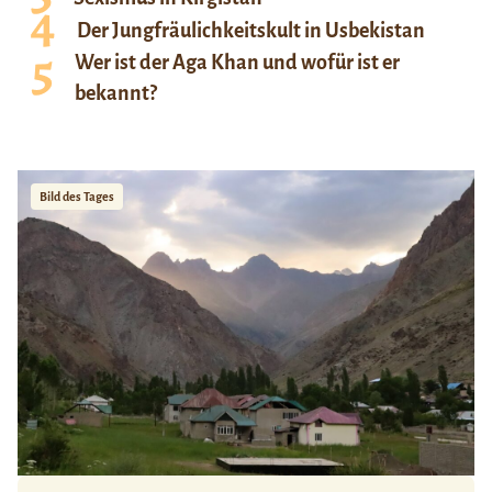
Der Jungfräulichkeitskult in Usbekistan
Wer ist der Aga Khan und wofür ist er
bekannt?
Bild des Tages