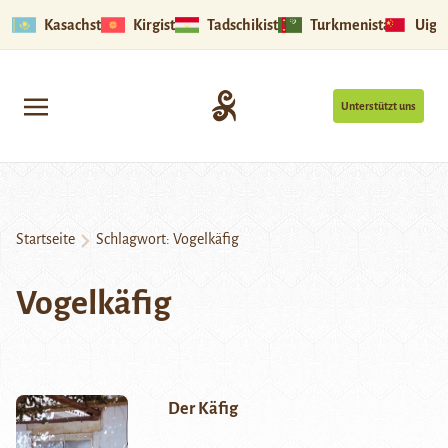
Kasachstan
Kirgistan
Tadschikistan
Turkmenistan
Uigu
Unterstützt uns
Startseite
Schlagwort:
Vogelkäfig
Vogelkäfig
Der Käfig