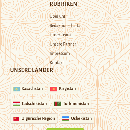
RUBRIKEN
Über uns
Redaktionscharta
Unser Team
Unsere Partner
Impressum
Kontakt
UNSERE LÄNDER
Kasachstan
Kirgistan
Tadschikistan
Turkmenistan
Uigurische Region
Usbekistan