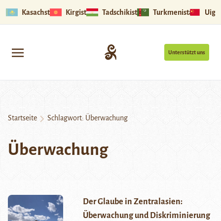
Kasachstan
Kirgistan
Tadschikistan
Turkmenistan
Uigu
Unterstützt uns
Startseite
Schlagwort:
Überwachung
Überwachung
Der Glaube in Zentralasien:
Überwachung und Diskriminierung