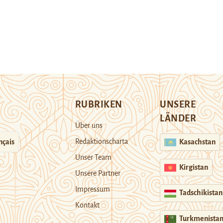
RUBRIKEN
UNSERE
LÄNDER
Über uns
Redaktionscharta
nçais
Kasachstan
Unser Team
Kirgistan
Unsere Partner
Impressum
Tadschikistan
Kontakt
Turkmenista