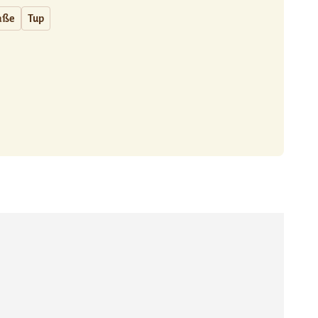
aße
Tup