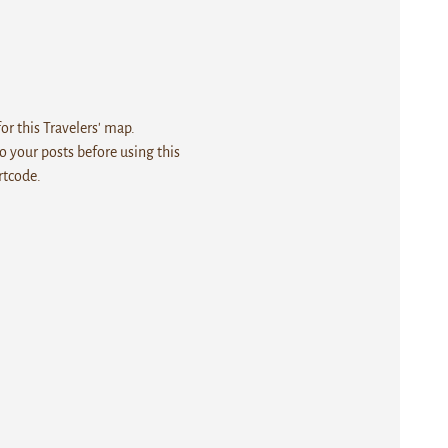
r this Travelers' map.
 your posts before using this
rtcode.