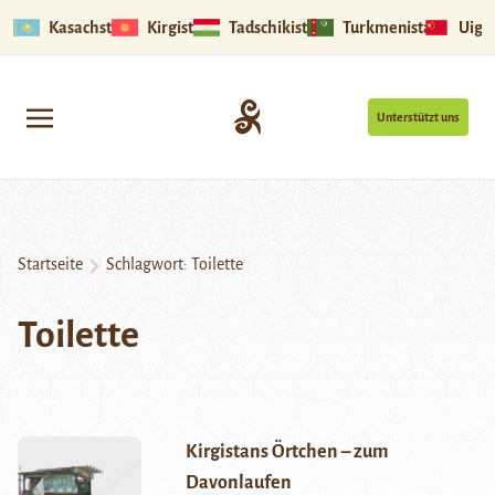
Kasachstan
Kirgistan
Tadschikistan
Turkmenistan
Uigu
Unterstützt uns
Startseite
Schlagwort:
Toilette
Toilette
Kirgistans Örtchen – zum
Davonlaufen