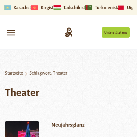
Kasachstan
Kirgistan
Tadschikistan
Turkmenistan
Uigu
Unterstützt uns
Startseite
Schlagwort:
Theater
Theater
Neujahrsglanz