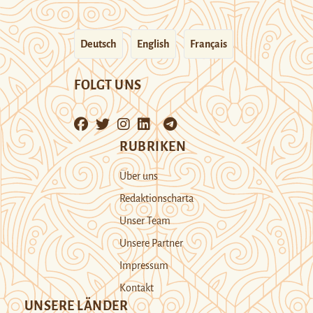
Deutsch
English
Français
FOLGT UNS
RUBRIKEN
Über uns
Redaktionscharta
Unser Team
Unsere Partner
Impressum
Kontakt
UNSERE LÄNDER