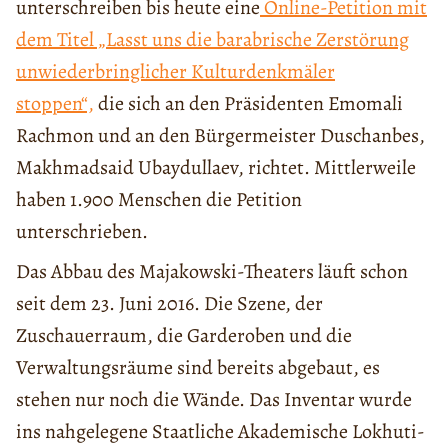
unterschreiben bis heute eine
Online-Petition mit
dem Titel „Lasst uns die barabrische Zerstörung
unwiederbringlicher Kulturdenkmäler
stoppen“,
die sich an den Präsidenten Emomali
Rachmon und an den Bürgermeister Duschanbes,
Makhmadsaid Ubaydullaev, richtet. Mittlerweile
haben 1.900 Menschen die Petition
unterschrieben.
Das Abbau des Majakowski-Theaters läuft schon
seit dem 23. Juni 2016. Die Szene, der
Zuschauerraum, die Garderoben und die
Verwaltungsräume sind bereits abgebaut, es
stehen nur noch die Wände. Das Inventar wurde
ins nahgelegene Staatliche Akademische Lokhuti-