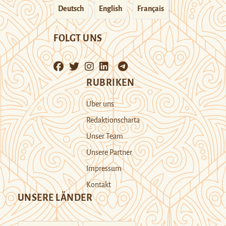
Deutsch
English
Français
FOLGT UNS
RUBRIKEN
Über uns
Redaktionscharta
Unser Team
Unsere Partner
Impressum
Kontakt
UNSERE LÄNDER