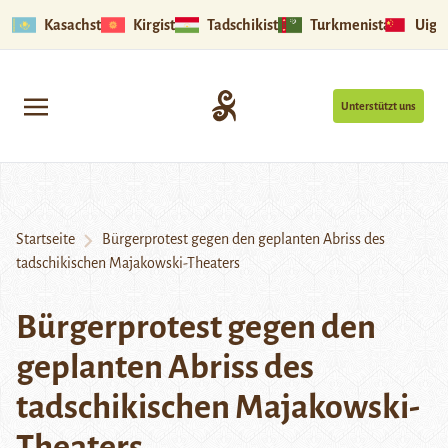
Kasachstan
Kirgistan
Tadschikistan
Turkmenistan
Uigu
Unterstützt uns
Startseite
Bürgerprotest gegen den geplanten Abriss des
tadschikischen Majakowski-Theaters
Bürgerprotest gegen den
geplanten Abriss des
tadschikischen Majakowski-
Theaters