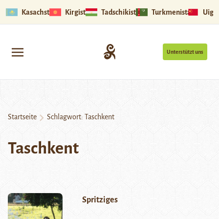
Kasachstan
Kirgistan
Tadschikistan
Turkmenistan
Uigu
Unterstützt uns
Startseite
Schlagwort:
Taschkent
Taschkent
Spritziges