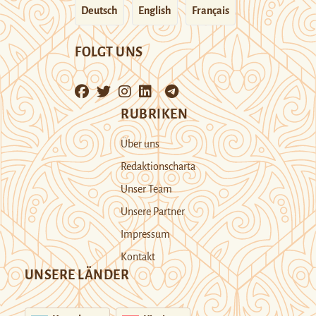
Deutsch
English
Français
FOLGT UNS
RUBRIKEN
Über uns
Redaktionscharta
Unser Team
Unsere Partner
Impressum
Kontakt
UNSERE LÄNDER