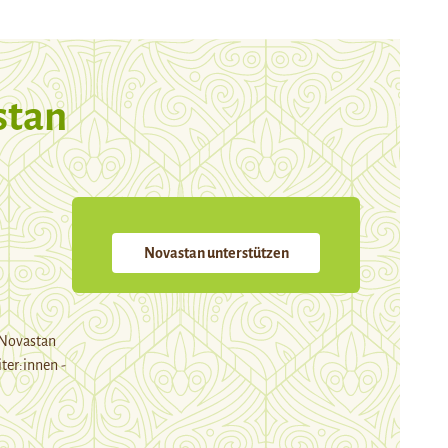
stan
Novastan unterstützen
 Novastan
ter:innen -