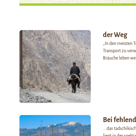
der Weg
„In den meisten T
Transport zu ver
Bräuche leben we
Bei fehlen
… das tadschikisc
liegt in der spek