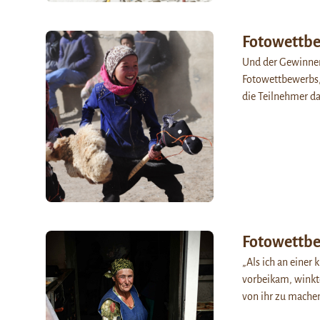
Fotowettbe
Und der Gewinner 
Fotowettbewerbs,
die Teilnehmer da
Fotowettbe
„Als ich an einer
vorbeikam, winkte
von ihr zu mache