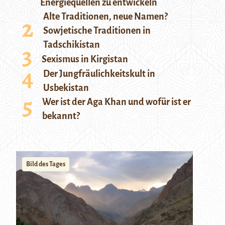
Energiequellen zu entwickeln
Alte Traditionen, neue Namen?
Sowjetische Traditionen in
Tadschikistan
Sexismus in Kirgistan
Der Jungfräulichkeitskult in
Usbekistan
Wer ist der Aga Khan und wofür ist er
bekannt?
Bild des Tages