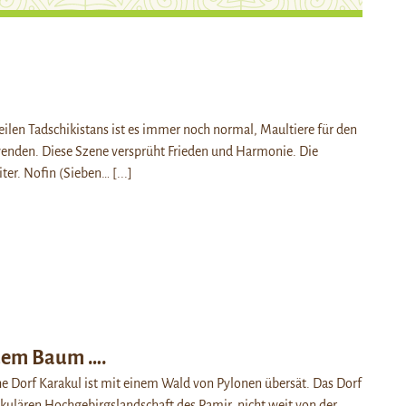
eilen Tadschikistans ist es immer noch normal, Maultiere für den
wenden. Diese Szene versprüht Frieden und Harmonie. Die
iter. Nofin (Sieben…
[...]
dem Baum ….
he Dorf Karakul ist mit einem Wald von Pylonen übersät. Das Dorf
takulären Hochgebirgslandschaft des Pamir, nicht weit von der