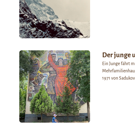
Der junge 
Ein Junge fährt m
Mehrfamilienhause
1971 von Sadukov