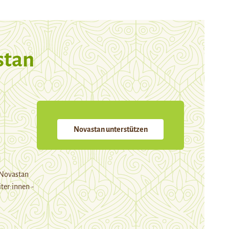
stan
Novastan unterstützen
 Novastan
ter:innen -