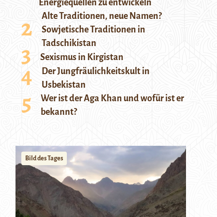
Energiequellen zu entwickeln
Alte Traditionen, neue Namen?
Sowjetische Traditionen in
Tadschikistan
Sexismus in Kirgistan
Der Jungfräulichkeitskult in
Usbekistan
Wer ist der Aga Khan und wofür ist er
bekannt?
Bild des Tages