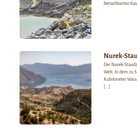
benachbarten Kas
Nurek-St
Der Nurek-Staudam
Welt. In dem zu 
Kubikmeter Wasse
[...]