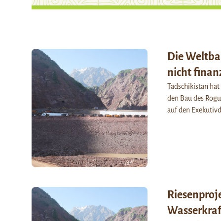
Die Weltb
nicht finan
Tadschikistan ha
den Bau des Rogu
auf den Exekutivd
Riesenproj
Wasserkraft