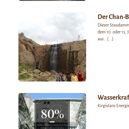
Der Chan-
Dieser Staudamm i
dem 10. oder 15. 
aus…
[...]
Wasserkraf
Kirgistans Energ