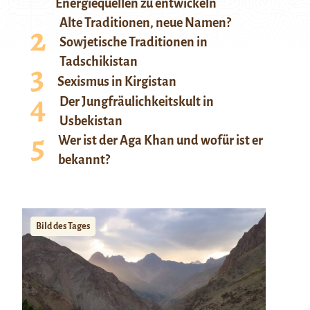
Energiequellen zu entwickeln
Alte Traditionen, neue Namen?
Sowjetische Traditionen in
Tadschikistan
Sexismus in Kirgistan
Der Jungfräulichkeitskult in
Usbekistan
Wer ist der Aga Khan und wofür ist er
bekannt?
Bild des Tages