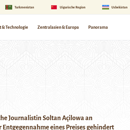
Turkmenistan
Uigurische Region
Usbekistan
 & Technologie
Zentralasien & Europa
Panorama
he Journalistin Soltan Açilowa an
ür Entgegennahme eines Preises gehindert