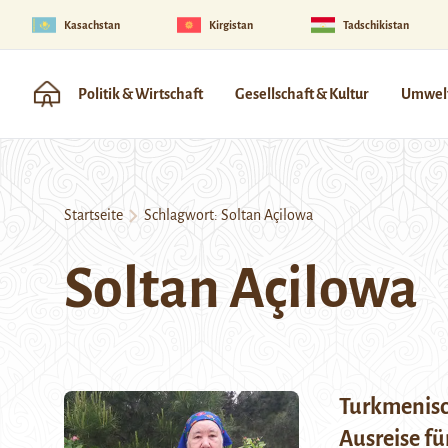
Kasachstan
Kirgistan
Tadschikistan
Politik & Wirtschaft
Gesellschaft & Kultur
Umwelt
Startseite
Schlagwort:
Soltan Açilowa
Soltan Açilowa
Turkmenisc
Ausreise f