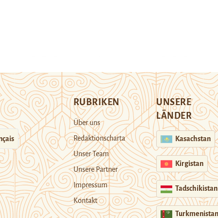
RUBRIKEN
UNSERE
LÄNDER
Über uns
Redaktionscharta
nçais
Kasachstan
Unser Team
Kirgistan
Unsere Partner
Impressum
Tadschikistan
Kontakt
Turkmenista