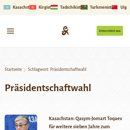
Kasachstan
Kirgistan
Tadschikistan
Turkmenistan
Uigu
Unterstützt uns
Startseite
Schlagwort:
Präsidentschaftwahl
Präsidentschaftwahl
Kasachstan: Qasym-Jomart Toqaev
für weitere sieben Jahre zum