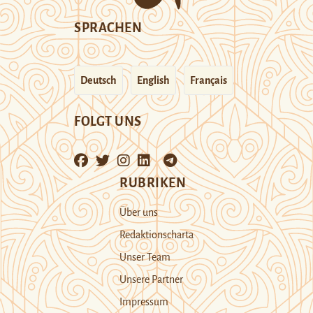
SPRACHEN
Deutsch
English
Français
FOLGT UNS
RUBRIKEN
Über uns
Redaktionscharta
Unser Team
Unsere Partner
Impressum