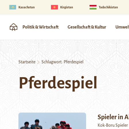
Kasachstan
Kirgistan
Tadschikistan
Politik & Wirtschaft
Gesellschaft & Kultur
Umwelt
Startseite
Schlagwort:
Pferdespiel
Pferdespiel
Spieler in 
Kok-Boru Spieler b