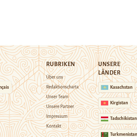
RUBRIKEN
UNSERE
LÄNDER
Über uns
Redaktionscharta
nçais
Kasachstan
Unser Team
Kirgistan
Unsere Partner
Impressum
Tadschikistan
Kontakt
Turkmenista