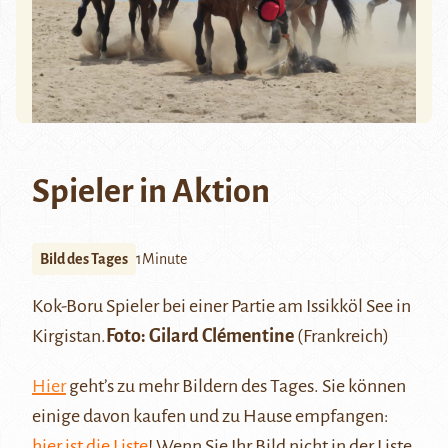
Spieler in Aktion
Bild des Tages
1Minute
Kok-Boru
Spieler bei einer Partie am
Issikköl See
in
Kirgistan.
Foto:
Gilard Clémentine
(Frankreich)
Hier
geht’s zu mehr Bildern des Tages. Sie können
einige davon kaufen und zu Hause empfangen:
hier ist die Liste
! Wenn Sie Ihr Bild nicht in der Liste