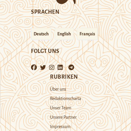
SPRACHEN
Deutsch
English
Français
FOLGT UNS
RUBRIKEN
Über uns
Redaktionscharta
Unser Team
Unsere Partner
Impressum