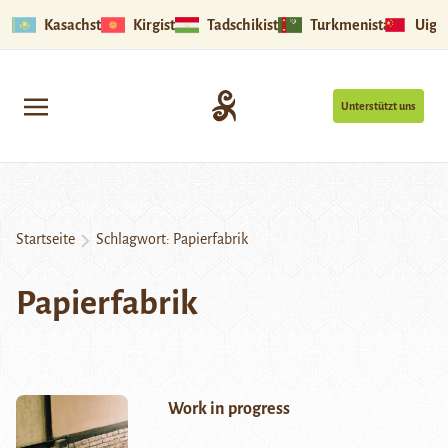
Kasachstan
Kirgistan
Tadschikistan
Turkmenistan
Uigu
Unterstützt uns
Startseite
Schlagwort:
Papierfabrik
Papierfabrik
Work in progress