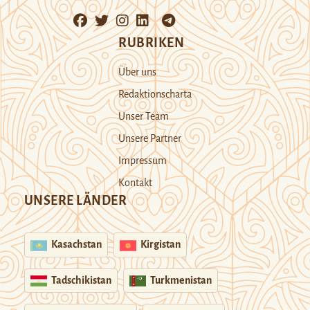
RUBRIKEN
Über uns
Redaktionscharta
Unser Team
Unsere Partner
Impressum
Kontakt
UNSERE LÄNDER
Kasachstan
Kirgistan
Tadschikistan
Turkmenistan