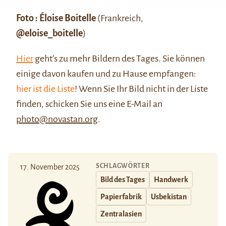
Foto : Éloise Boitelle
(Frankreich,
@eloise_boitelle
)
Hier
geht’s zu mehr Bildern des Tages. Sie können
einige davon kaufen und zu Hause empfangen:
hier ist die Liste
! Wenn Sie Ihr Bild nicht in der Liste
finden, schicken Sie uns eine E-Mail an
photo@novastan.org
.
SCHLAGWÖRTER
17. November 2025
Bild des Tages
Handwerk
Papierfabrik
Usbekistan
Zentralasien