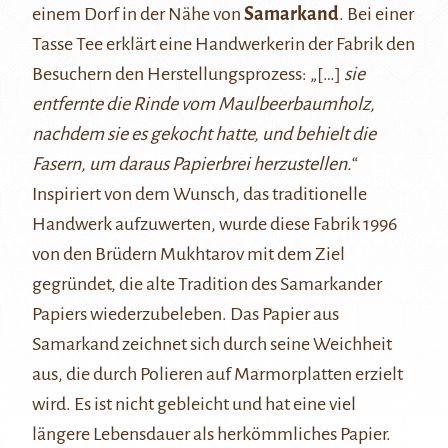
einem Dorf in der Nähe von
Samarkand
. Bei einer
Tasse Tee erklärt eine Handwerkerin der Fabrik den
Besuchern den Herstellungsprozess: „[…]
sie
entfernte die Rinde vom Maulbeerbaumholz,
nachdem sie es gekocht hatte, und behielt die
Fasern, um daraus Papierbrei herzustellen.
“
Inspiriert von dem Wunsch, das traditionelle
Handwerk aufzuwerten, wurde diese Fabrik 1996
von den Brüdern Mukhtarov mit dem Ziel
gegründet, die alte Tradition des Samarkander
Papiers wiederzubeleben. Das Papier aus
Samarkand zeichnet sich durch seine Weichheit
aus, die durch Polieren auf Marmorplatten erzielt
wird. Es ist nicht gebleicht und hat eine viel
längere Lebensdauer als herkömmliches Papier.