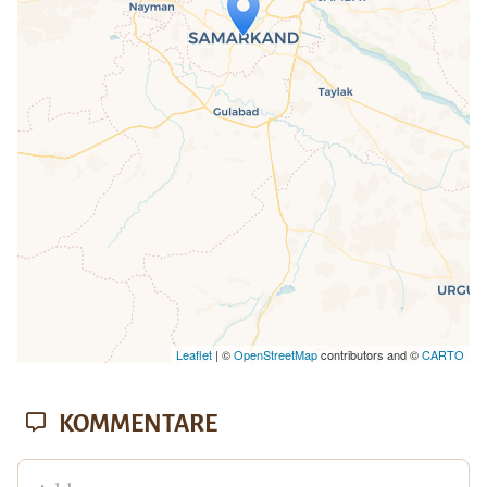
Travelers' Map wird geladen …
Wenn du dies siehst, nachdem deine
Seite vollständig geladen wurde,
fehlen leafletJS-Dateien.
Leaflet
| ©
OpenStreetMap
contributors and ©
CARTO
KOMMENTARE