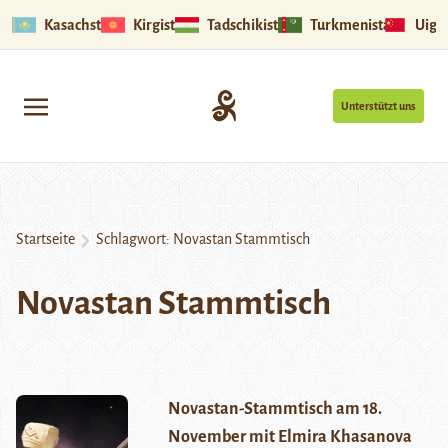
Kasachstan
Kirgistan
Tadschikistan
Turkmenistan
Uigu
Unterstützt uns
Startseite
Schlagwort:
Novastan Stammtisch
Novastan Stammtisch
Novastan-Stammtisch am 18.
November mit Elmira Khasanova