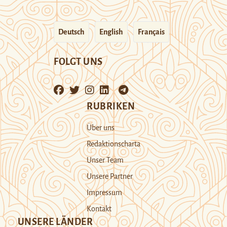
Deutsch
English
Français
FOLGT UNS
RUBRIKEN
Über uns
Redaktionscharta
Unser Team
Unsere Partner
Impressum
Kontakt
UNSERE LÄNDER