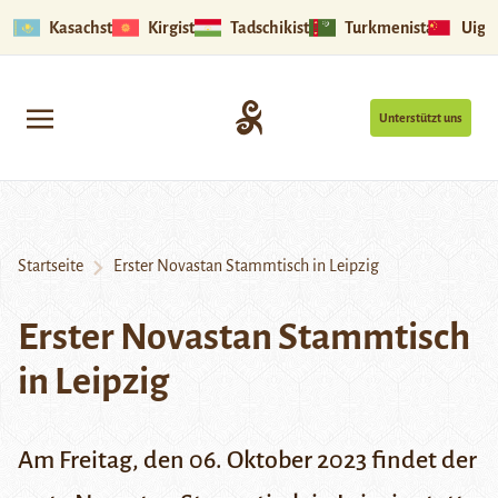
Kasachstan
Kirgistan
Tadschikistan
Turkmenistan
Uigu
Unterstützt uns
Startseite
Erster Novastan Stammtisch in Leipzig
Erster Novastan Stammtisch
in Leipzig
Am
Freitag, den 06. Oktober 2023
findet der