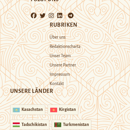
RUBRIKEN
Über uns
Redaktionscharta
Unser Team
Unsere Partner
Impressum
Kontakt
UNSERE LÄNDER
Kasachstan
Kirgistan
Tadschikistan
Turkmenistan